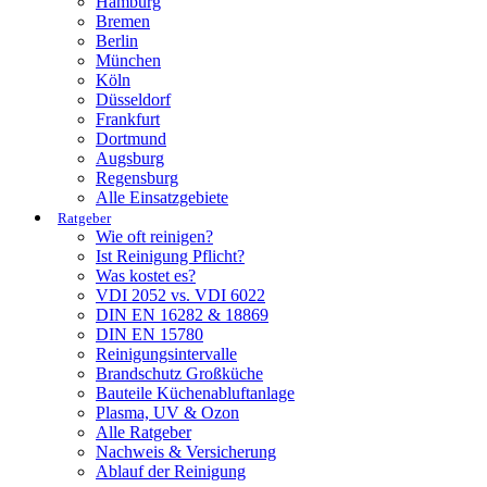
Hamburg
Bremen
Berlin
München
Köln
Düsseldorf
Frankfurt
Dortmund
Augsburg
Regensburg
Alle Einsatzgebiete
Ratgeber
Wie oft reinigen?
Ist Reinigung Pflicht?
Was kostet es?
VDI 2052 vs. VDI 6022
DIN EN 16282 & 18869
DIN EN 15780
Reinigungsintervalle
Brandschutz Großküche
Bauteile Küchenabluftanlage
Plasma, UV & Ozon
Alle Ratgeber
Nachweis & Versicherung
Ablauf der Reinigung