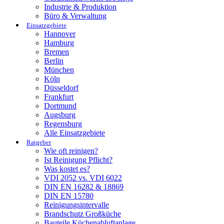
Industrie & Produktion
Büro & Verwaltung
Einsatzgebiete
Hannover
Hamburg
Bremen
Berlin
München
Köln
Düsseldorf
Frankfurt
Dortmund
Augsburg
Regensburg
Alle Einsatzgebiete
Ratgeber
Wie oft reinigen?
Ist Reinigung Pflicht?
Was kostet es?
VDI 2052 vs. VDI 6022
DIN EN 16282 & 18869
DIN EN 15780
Reinigungsintervalle
Brandschutz Großküche
Bauteile Küchenabluftanlage