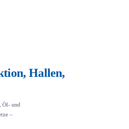
tion, Hallen,
, Öl- und
etze –